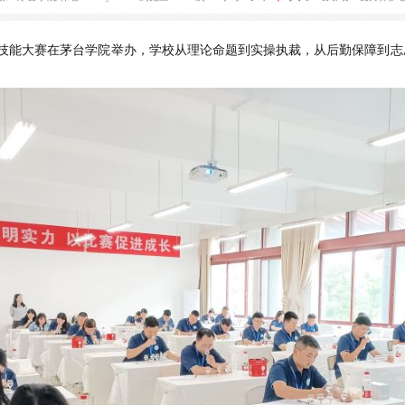
学院助力仁怀市第二届酱香型白酒职工职
大
中
 08:26
来源：茅台学院
作者：mtxyxcb
浏览量：590次
字号：[
小
职工职业技能大赛在茅台学院
举办
，
学校
从
理论命题到
实操执裁，