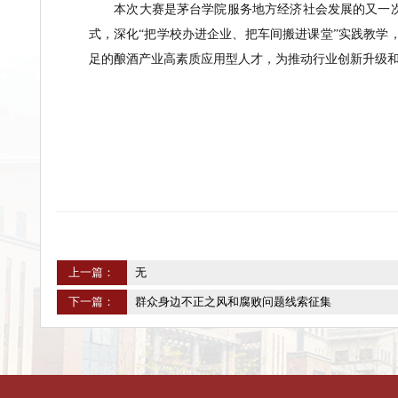
本次大赛也是检验
学校
人才培养
成效的生动
际行动
证明
学校
“科班”教育的扎实功底和“校企
“
学校
团队的深度参与不仅确保了赛事的专业
本次大赛是
茅台学院
服务地方经济社会发展
式
，
深化
“把学校办进企业、把车间搬进课堂”实
足的酿酒产业高素质应用型人才，为
推动行业创