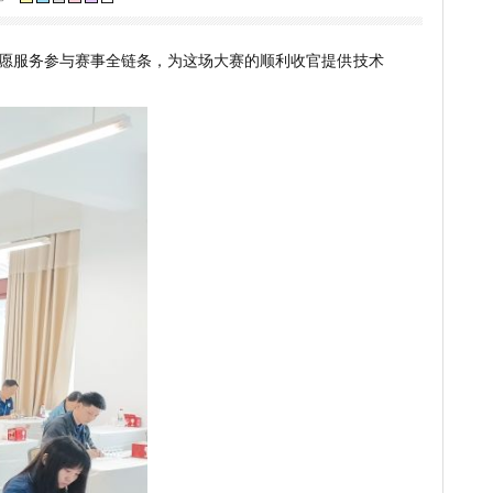
业技能大赛成功举办
]
[关闭]
视力保护色：
从
后勤保障到
志愿服务
参与
赛事全链条，
为这场
大赛
的顺利收官提