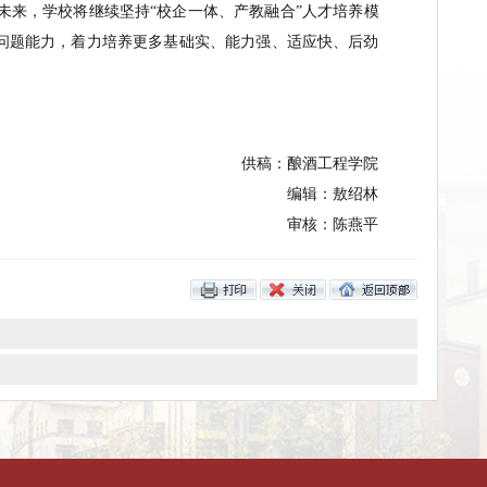
位参赛
，
他们
在
品评赛道
共
获
8项奖项，
在
酒体设计赛道
获
1项奖项
量发展提供了可持续的智力支撑
”
，
赛事组委会评价道
。
人才培养质量。
未来，学校
将
继续坚持
“校企一体、
产教融合
”
人才
，提升解决实际问题能力，着力培养更多基础实、能力强、适应快
供稿：酿酒工
编辑：
审核：