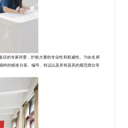
担任品评与勾调项目的专家评委
，
护航
大赛
的专业性和权威性
。
7
、逾3000瓶比赛酒样的精准分装、编号、转运以及所有器具的规