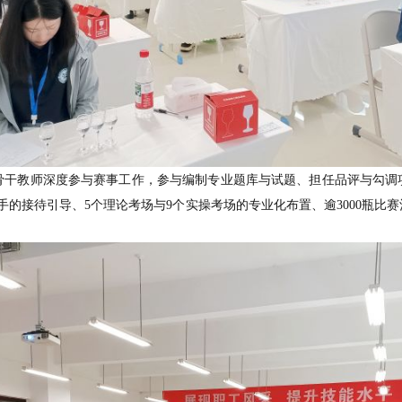
，
选派骨干教师
深度
参与
赛事工作
，
参与
编制专业题库与试题
、
400名选手的接待引导、5个理论考场与9个实操考场的专业化布置