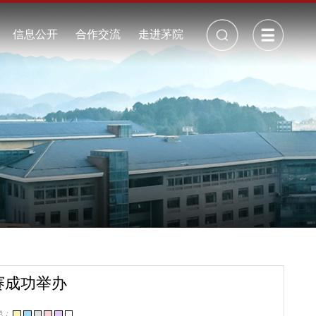
校长信箱
丨
招生就业
信息公开
合作交流
走进茅院
公开制度
校历
年度报告
校园景观
采购招标
校园视频
周边地图
校园地图
周边交通
校园VR