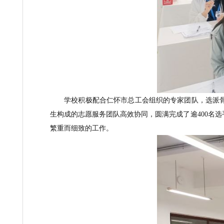
学校
积极
配合
仁怀市
总
工会
组织
的
专家团队
生构成的志愿服务团队
高效协同，圆满完成了逾
繁重而细致的工作。