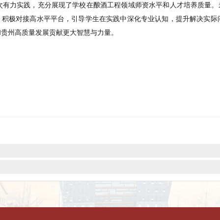
舞台，
茅台学院
20
21届、
20
22届毕业生
分别
代表各自
所在
工作单
协同育人”模式的显著成效，
获得了业界
高度认可。
水准，更通过技术沉淀与人才联动，为仁怀酱香白酒产业的高质
的又一次有力实践，充分展
现
了
学校
在酿酒工程领域师资水平和
践
教学
，积极对接高水平平台，引导学生在实践中深化专业认知
新升级
和贵州高质量发展
贡献更大智慧
与
力量。