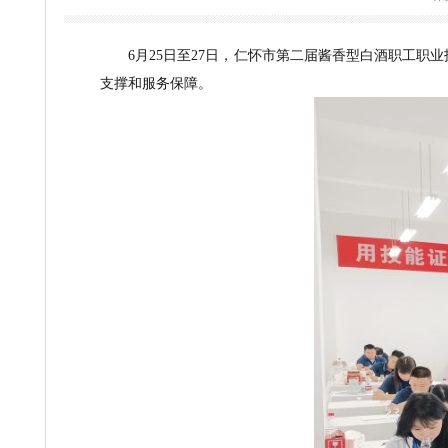
茅台
2025-07-01
6月25日至27日，仁怀市第二届酱香型白酒
支撑和
服务
保障
。