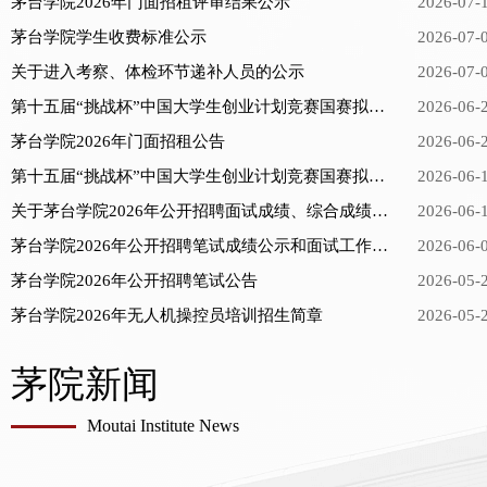
茅台学院2026年门面招租评审结果公示
2026-07-
茅台学院学生收费标准公示
2026-07-
关于进入考察、体检环节递补人员的公示
2026-07-
第十五届“挑战杯”中国大学生创业计划竞赛国赛拟推荐项目公示
2026-06-
茅台学院2026年门面招租公告
2026-06-
第十五届“挑战杯”中国大学生创业计划竞赛国赛拟推荐项目公示
2026-06-
关于茅台学院2026年公开招聘面试成绩、综合成绩及进入考察体检环节人员名单的公示
2026-06-
茅台学院2026年公开招聘笔试成绩公示和面试工作安排公告
2026-06-
茅台学院2026年公开招聘笔试公告
2026-05-
茅台学院2026年无人机操控员培训招生简章
2026-05-
茅院新闻
Moutai Institute News