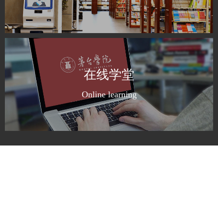
在线学堂
Online learning
学校概况
School Profile
茅台学院（Moutai Institute）是由中国贵州茅台酒厂