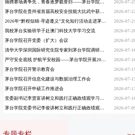
驰骋赛场勇争先，青春逐梦载誉归——茅台学院学子在2026年贵州省大中学生田径锦标赛喜获佳绩
2026-07-2
茅台学院在贵州省首届高校安全技能大比武中获多项荣誉
2026-07-2
2026年“黔程似锦·寻迹遵义”文化知行活动走进茅台学院
2026-07-2
我校茅台实验班学子赴澳门科技大学学习交流
2026-07-2
茅台学院召开党委（扩大）会议
2026-07-2
清华大学深圳国际研究生院专家到茅台学院调研交流
2026-07-1
严守安全底线 护航平安校园——茅台学院开展2026年暑假校园安全大检查
2026-07-1
茅台学院召开警示教育会
2026-07-1
茅台学院召开信息化建设与数据治理工作会
2026-07-1
茅台学院召开申硕工作推进会
2026-07-1
党委副书记李贤富讲树立和践行正确政绩观学习教育专题党课
2026-07-1
茅台学院党委书记李俊讲树立和践行正确政绩观学习教育专题党课
2026-07-0
专题专栏