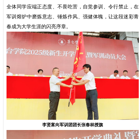
全体同学应端正态度、不畏吃苦，自觉参训、令行禁止，在
军训熔炉中磨炼意志、锤炼作风、强健体魄，让这段迷彩青
春成为大学生涯的闪亮序章。
李贤富向军训团团长张春林授旗