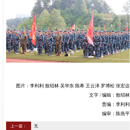
图片：李利利 敖绍林 吴华东 陈希 王云泽 罗博松 张宏达
文字 / 编辑：敖绍林
责编：李利利
编审：陈燕平
上一篇：
无