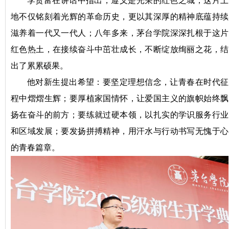
李贤富在讲话中指出，遵义是光荣的红色之城，这片土
地不仅铭刻着光辉的革命历史，更以其深厚的精神底蕴持续
滋养着一代又一代人；八年多来，茅台学院深深扎根于这片
红色热土，在接续奋斗中茁壮成长，不断绽放绚丽之花，结
出了累累硕果。
他对新生提出希望：要坚定理想信念，让青春在时代征
程中熠熠生辉；要厚植家国情怀，让爱国主义的旗帜始终飘
扬在奋斗的前方；要练就过硬本领，以扎实的学识服务行业
和区域发展；要发扬拼搏精神，用汗水与行动书写无愧于心
的青春篇章。