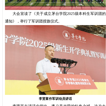
大会宣读了《关于成立茅台学院2025级本科生军训团的
通知》，举行了军训团授旗仪式。
李贤富作军训动员讲话