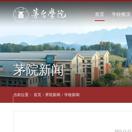
首页
学
学
现
学
茅院新闻
联
当前位置：
首页
/
茅院新闻
/
学校新闻