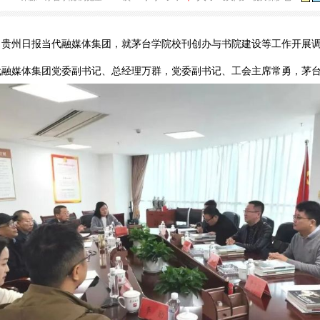
茅台学院到贵州日报调研交
大
中
25-11-25 08:47
来源：茅台学院
浏览量：533次
字号：[
]
[关闭]
小
报刊社、贵州日报当代融媒体集团，就茅台学院校刊创办与书院建
日报当代融媒体集团党委副书记、总经理万群，党委副书记、工会