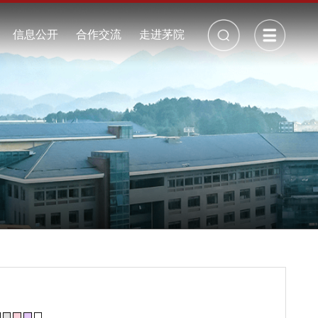
校长信箱
丨
招生就业
信息公开
合作交流
走进茅院
公开制度
校历
年度报告
校园景观
采购招标
校园视频
周边地图
校园地图
周边交通
校园VR