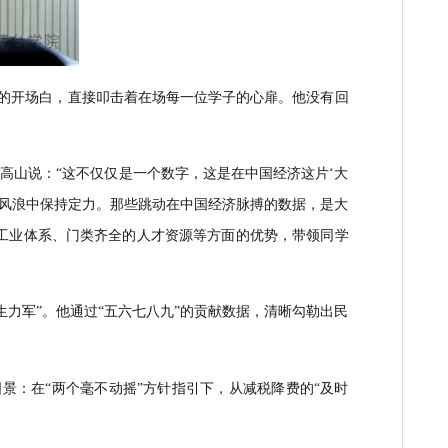
代的真相？
”高山的开场白，直接叩击着在场每一位学子的心扉。他
.3%的数据时，高山说：“这不仅仅是一个数字，这是在中国经济
中国经济何以在风浪中保持定力
。
那
些跳动
在
中国
经济脉搏
的
数据
模市场
、
完整
的
工业体系
、
门类齐全的人才资源
等方面的优势，
带