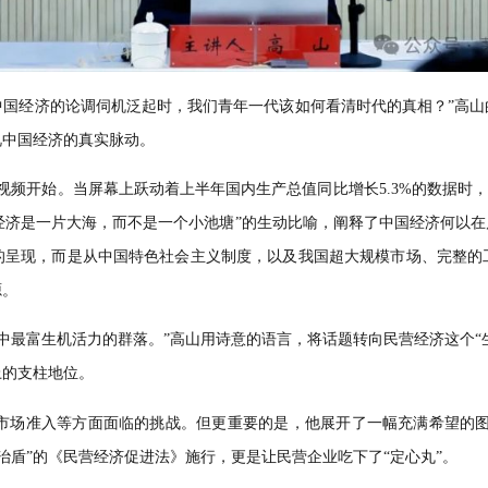
图
唱衰中国经济的论调伺机泛起
时
，
我们
青年
一代该如何看清时
目光审视中国经济的真实脉动。
中国经济》视频开始。当屏幕上跃动着上半年国内生产总值同比增长5
用“中国经济是一片大海，而不是一个小池塘”的生动比喻，阐释了
观数据的呈现，而是
从
中国特色社会主义制度
，
以及我国
超大规
底气之源。