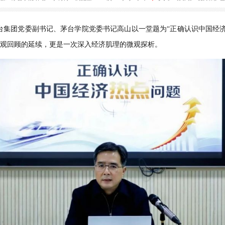
行，读懂中国经济的信心与底气 | 党委
大
中
8 21:18
来源：茅台学院
作者：李利利
浏览量：493次
字号：[
]
小
日，
茅台集团党委副书记、
茅台学院党委书记高山以一
堂
题为
“
”成就宏观回顾的延续，更是一次深入经济肌理的微观探析。