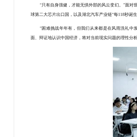
“如果说中国经济是一片森林，那么民营经济
营经济在税收、GDP、技术创新、城镇就业和企
他并不讳言民营经济发展
在
外部冲击
、
转型
雨”到金融“活水”的精准滴灌，从打破“玻璃门”到
“只有自身强健，才能无惧外部的风云变幻。
球第二大芯片出口国，
以及
湖北汽车产业链
“每
“困难挑战年年有，但我们从来都是在风雨
面、辩证地认识中国经济，
将对当前现实问题的