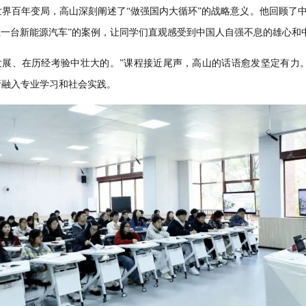
就是其中最富生机活力的群落。”高山用诗意的语言，将话题转向民
业数量上的支柱地位。
升级
、
市场准入
等方面
面临的挑战。但更重要的是，他
展开
了一
筑牢“法治盾”
的
《民营经济促进法》施行
，
更是让民营企业吃下了
”面对世界百年变局，高山深刻阐述了“做强国内大循环”的战略意
118秒诞生一台新能源汽车”的案例，让
同学
们直观感受到中国人自
洗礼中发展、在历经考验中壮大的。”课程接近尾声，高山的话
理性分析融入专业学习和社会实践。