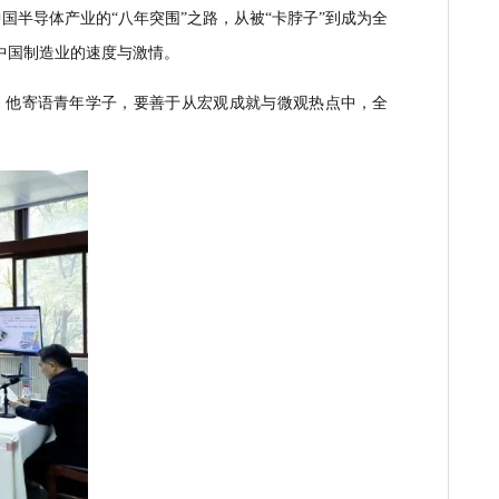
营经济这个“生力军”。他通过“五六七八九”的贡献数据，清晰勾
幅充满希望的图景：在
“两个毫不动摇”方针指引下，从减税降费
“定心丸”。
义。他回顾了中国半导体产业的“八年突围”之路
，
从被
“
卡脖子
”
到
强不息的雄心
和
中国制造业的速度与激情。
语愈发坚定有力。他寄语青年学子，要善于从宏观成就与微观热点