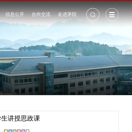
校长信箱
丨
招生就业
信息公开
合作交流
走进茅院
公开制度
校历
年度报告
校园景观
采购招标
校园视频
周边地图
校园地图
周边交通
校园VR