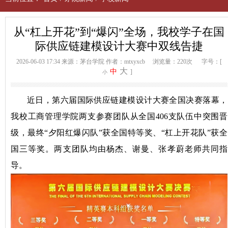
从“杠上开花”到“爆闪”全场，我校学子在国
际供应链建模设计大赛中双线告捷
2026-06-03 17:34
来源：茅台学院
作者：mtxyxcb
浏览量：220次
字号：[
大
中
]
小
近日，第六届国际供应链建模设计大赛全国决赛落幕，
我校工商管理学院两支参赛团队从全国406支队伍中突围晋
级，最终“夕阳红爆闪队”获全国特等奖、“杠上开花队”获全
国三等奖。两支团队均由杨杰、谢曼、张孝蔚老师共同指
导。