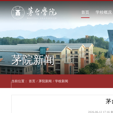
首页
学
学
现
学
茅院新闻
联
当前位置：
首页
/
茅院新闻
/
学校新闻