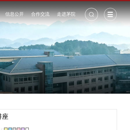
校长信箱
丨
招生就业
信息公开
合作交流
走进茅院
公开制度
校历
年度报告
校园景观
采购招标
校园视频
周边地图
校园地图
周边交通
校园VR