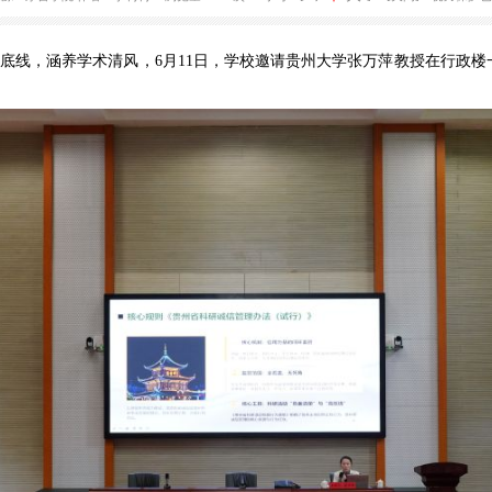
茅台学院开展高校教师科研诚信与学术
大
中
2 17:16
来源：茅台学院
作者：李利利
浏览量：187次
字号：[
]
小
研诚信底线，涵养学术清风，6月11日，学校邀请贵州大学张万萍