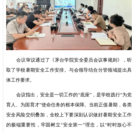
会议
审议
通过了
《茅台学院安全委员会议事规则》
，
听
取
了
学校
暑期安全工作安排
。
与
会
领导结合分管领域
提
出
具
体
工作要求
。
会议指出
，
安全是一切工作的
“底座”
，
是
学校
践行
“为党
育人、为国育才”使命
任务
的
根本
保障。
当前正值暑期，各类
安全风险交织叠加，全校上下要深刻认识做好暑期安全工作
的极端重要性，牢固树立
“安全第一”理念，以“时时放心不