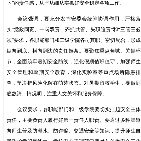
下”的责任感，从严从细从实抓好安全稳定各项工作。
会议强调，
要
充分发挥安委会统筹协调作用，严格落
实
“党政同责、一岗双责、齐抓共管、失职追责”和“三管三必
须”要求，各职能部门和二级学院各司其职、密切配合，形成
纵向到底、横向到边的责任链条
。
要聚焦重点领域、关键环
节，全面筑牢暑期安全防线
，
强化假期值班值守，加强师生
安全管理
和
暑期安全教育，深化实验室
等
重点场所隐患排
查，坚决把风险化解在萌芽状态。
对暑期留校学生，要做到
底数清、情况明，
注重
人文关怀和服务保障。
会议要求
，
各职能部门和二级学院
要切实扛起安全主体
责任，主要负责人履行好第一责任人职责。
要通过
多种渠道
向师生普及防溺水、防诈骗、交通安全等知识，提升师生自