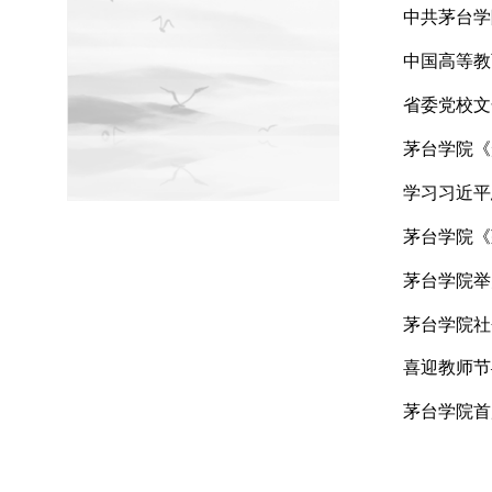
印象茅院
茅台
茅台
中共
中国
省委
茅台
学习
茅台
茅台
茅台