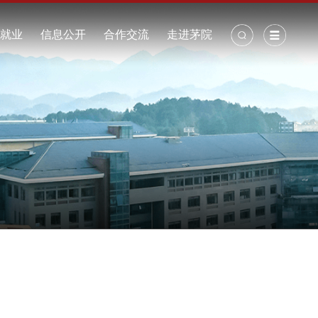
校长信箱
丨
学研究
招生就业
信息公开
合作交流
走进茅院
研项目
公开制度
校历
研成果
年度报告
校园景观
术交流
采购招标
校园视频
周边地图
校园地图
周边交通
校园VR