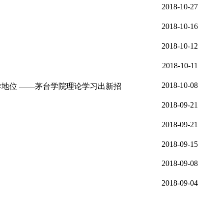
长”结对活动
训讲座
院召开
态领域的指导地位 ——茅台学院理论学习出新招
场精彩演讲
行