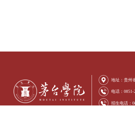
喜迎
茅台