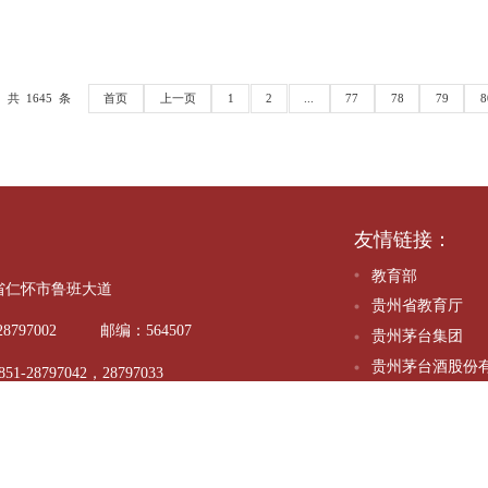
教师节——公共基础教学部与资源环境系党支部举办篮球
学院首届00后上线了
共 1645 条
首页
上一页
1
2
...
77
友