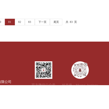
友谊赛
78
79
80
81
82
83
下一页
尾页
共 83
情链接：
教育部