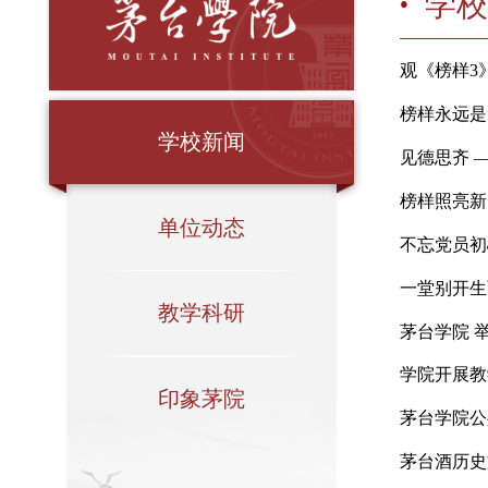
观《
榜样
学校新闻
见德
榜样
单位动态
不忘
一堂
教学科研
茅台
学院