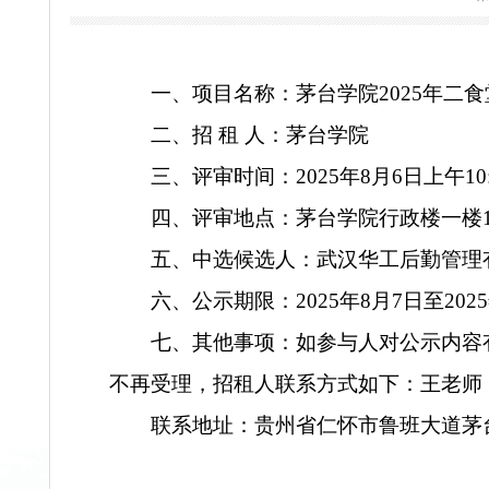
2025-08-0
一、
项目名称
：
茅台学院
202
二、
招
租
人
：
茅台学院
三、
评审时间：
2
02
5
年
8
月
6
日
四、
评审
地点
：
茅台学院行政
五、
中选候选人
：
武汉华工后
六、公示期限：
202
5
年
8
月
7
日
七、其他事项：
如
参与
人对
公
不再受理，
招租人
联系方式如下：