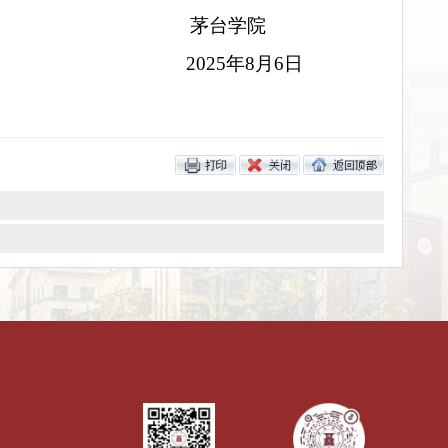
茅台学院
202
5
年
8
月
6