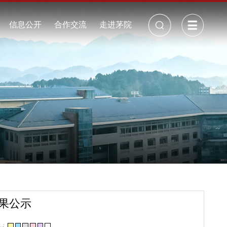
校长信箱
丨
招生就业
信息公开
合作交流
走进茅院
公开制度
校历
年度报告
校园景观
采购招标
校园视频
周边地图
校园地图
周边交通
校园VR