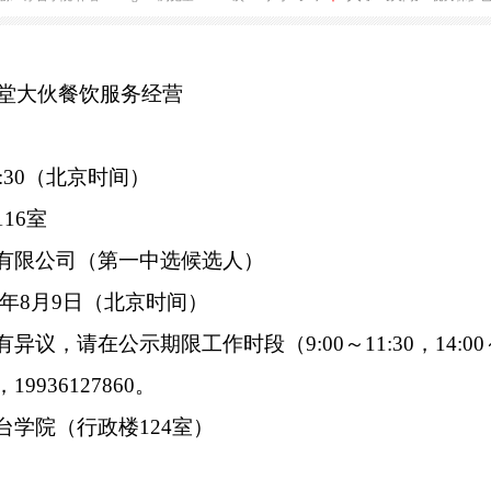
茅台学院2025年二食堂大伙餐饮服务经营
大
中
6 18:33
来源：茅台学院
作者：xxbgs
浏览量：1146次
字号：[
]
小
5年二食堂大伙餐饮服务经营
上午
10
:
3
0（北京时间）
楼一楼
1
16
室
勤管理有限公司
（
第一中选候选人）
至
202
5
年
8
月
9
日
（
北京时间
）
示
内容有异议，请
在
公示
期限工作时段（
9:00～11
王老师，
19936127860。