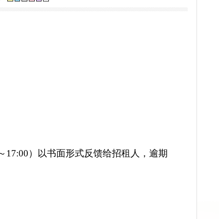
招租评审结果公示
[关闭]
视力保护色：
）
以书面形式反馈
给招租人
，
:
3
0，
14:00～17:00