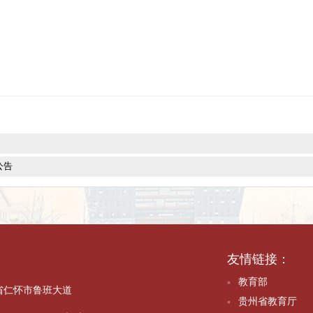
大道茅台学院
（
行政楼
124室
）
项目招租公告