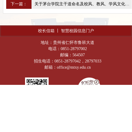
下一篇：
关于茅台学院主干道命名及校风、教风、学风文化理念征集活动的公告
校长信箱
丨
智慧校园信息门户
地址：贵州省仁怀市鲁班大道
电话：0851-28797002
邮编：564507
招生电话：0851-28797042，28797033
邮箱：office@mtxy.edu.cn
官方微信公众号
抖音号：Moutai_lnstitute
贵公网安备：52038202001601号
网站备案号：黔ICP备18000375号-1