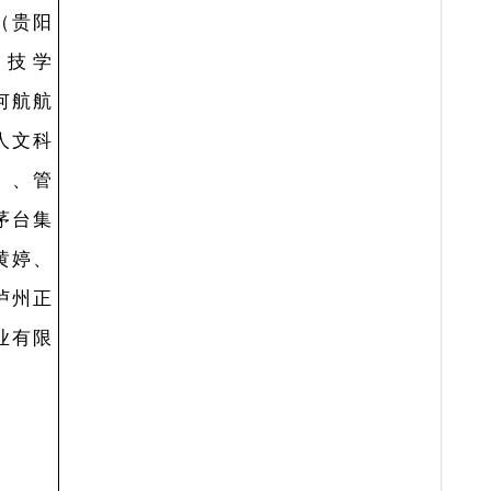
阳
陈
技
文婷婷（贵阳
贵
人文科技学
、
院）、何航航
科
（贵阳人文科
静
技学院）、管
学
庆江（茅台集
阳
团）、黄婷、
余
马斌（泸州正
技
能量酒业有限