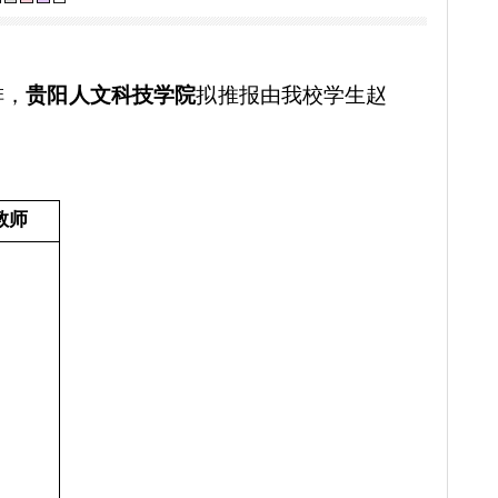
划竞赛贵阳人文科技学院推报省赛项目的
视力保护色：
关通知及安排，
贵阳人文科技学院
拟推报由我校
公示如下：
指导教师
科
竹
小
学