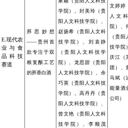
院）、姚玲霞（贵
人文科技学院）、
家颖（贵阳人文科
学院）、封美玲（
阳人文科技学院）
荞思妙想
赵扬希（贵阳人文
E.现代农
——贵州首
技学院）、刘袁
业与食
1
款专注于双
（贵阳人文科技
品科技
粮复酿工艺
院）、龙思甜（贵
赛道
的荞香白酒
人文科技学院）、
巧英（贵阳人文科