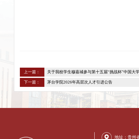
校 团 委：（电话）
0851-2879
（邮箱）
mtxytw@1
纪委综合室：（电话）
0851-28