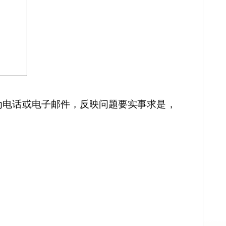
贵
公司）
、
科
茂
祚
学
人
，反映形式为电话或电子邮件，反映问题要实事