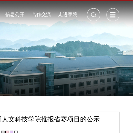
校长信箱
丨
招生就业
信息公开
合作交流
走进茅院
公开制度
校历
年度报告
校园景观
采购招标
校园视频
周边地图
校园地图
周边交通
校园VR