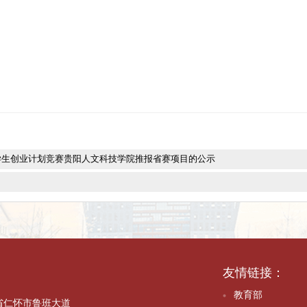
7051
63.com
797053