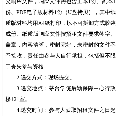
交响应文件
，响应文件需包含正本
1份、副本
1
份、
PDF电子版材料1份（U盘拷贝）
，
其中纸
质版材料
均用
A4纸打印，以不可拆卸方式胶装
成册。
纸质版响应文件
按招租文件要求签字、
盖章，内容清晰，密封完好，未密封的文件不
予接收，责任由参与人自行承担，
包括但不限
于丧失参与资格
。
2
.递交方式：现场提交
。
3
.递交地点：茅台
学院
后勤保障中心
行政
楼
12
1
室。
4
.递交时间：
参与人获取招租文件之日起