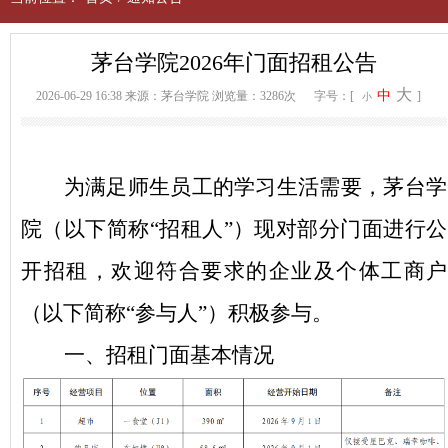
茅台学院2026年门面招租公告
大
中
2026-06-29 16:38
来源：茅台学院
浏览量：3286次
字号：[
]
小
为满足师生员工的学习生活需要，
茅台学
院（
以下简称
“
招租人
”）
现对
部分门面
进行公
开招租，欢迎符合要求的
企业及个体工商户
（以下简称
“
参与人
”）积极参与。
一、
招租
门面
基本情况