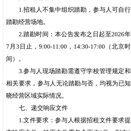
1.
招租人
不集中组织踏勘
，参与人
可
自行
踏勘经营场地。
2.踏勘时间：本公告发布之日起至
2026
年
7月3日
止
，
9:00-11:00，14:30-17:00（北京时
间）。
3.
参与人
现场踏勘需遵守学校管理规定
和
相关要求
，参与人
无论踏勘与否，均视为已知
晓经营区域
实际情况
。
七
、递交响应文件
1.文件要求：
参与人
根据招租文件要求提