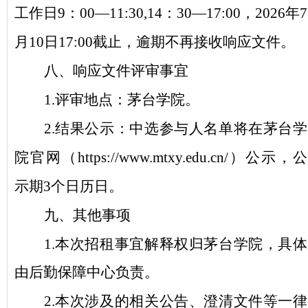
工作日
9：00—11:30,14：30—17:00，
202
6
年
7
月10日17
:00
截止
，逾期不再接收响应文件。
八
、响应文件评审事宜
1.
评审地点：茅台
学院。
2.结果公示：中选参与人名单将在茅台学
院官网（
https://www.mtxy.edu.cn/
）公示，公
示期
3个日历日
。
九
、其
他
事项
1.
本
次
招租事宜解释权归
茅台学院，
具体
由后勤保障中心负责
。
2.本
次
涉及的相关公告、澄清文件
等
一律