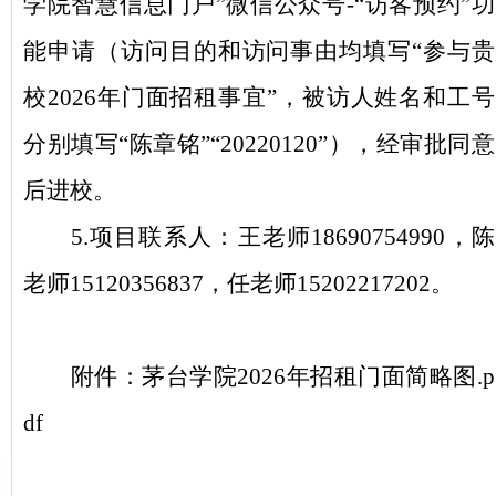
学院
智慧信息门户
”微信公众号-
“
访客预约
”
功
能
申请
（访问目的和访问事由均填写
“参与贵
校202
6
年
门面
招租事宜
”，被访人姓名和工号
分别填写“
陈章铭
”“
20220120
”），经审批同意
后进校。
5.项目联系人：王老师18690754990，陈
老师15120356837，任老师15202217202
。
附件：
茅台学院2026年招租门面简略图.p
df