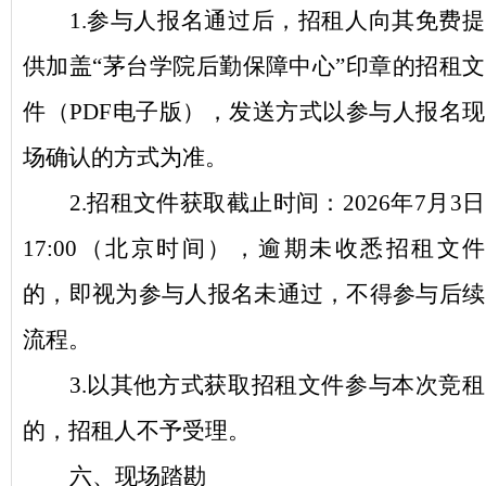
1.
参与人
报名
通过后
，
招租人
向
其免费提
供
加盖
“
茅台学院
后勤保障中心
”印章的招租文
件（PDF电子版），发送方式以
参与人
报名现
场
确认的方式为准。
2.招租文件获取截止时间：
2026
年
7月3日
1
7
:00（北京时间）
，
逾期未收悉招租文件
的
，即
视为参与人
报名未通过，不得参与后续
流程
。
3.以其他方式获取招租文件参与本次竞租
的，招租人不予受理。
六
、现场踏勘