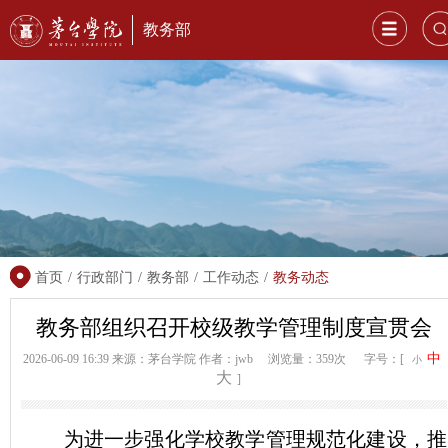
教务部
首页
/
行政部门
/
教务部
/
工作动态
/
教务动态
教务部组织召开校级教学管理制度宣贯会
中
2026-06-09 16:39
来源：茅台学院
作者：jwb
浏览量：359次
字号：[
小
大
]
为进一步强化学校教学管理规范化建设，推