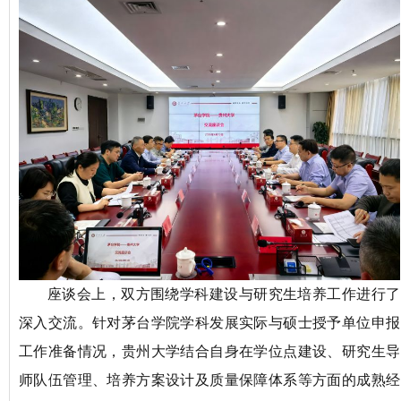
座谈会上，双方围绕学科建设与研究生培养工作进行了
深入
交流。
针对茅台学院
学科发展
实际
与硕士授予单位申报
工作
准备
情况，贵州大学结合自身在学位点建设、研究生导
师
队伍
管理、培养方案设计及质量保障体系
等方面
的
成熟经