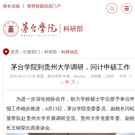
校长信箱
丨
智慧校园信息门户
科研部
首页
/
行政部门
/
科研部
/
科研动态
茅台学院到贵州大学调研，问计申硕工作
2026-04-13 23:41
来源：茅台学院
作者：mtxykyc
浏览量：259次
字号：[
大
中
]
小
为进一步
深化
校际合作，
助力学校硕士学位授予单位申
报工作稳步推进
，
4月13日，
茅台学院
党委委员、副校长闫松
显带队赴贵州大学开展
调研
交流。贵州大学党委常委、副校
长王锦荣出席座谈会。