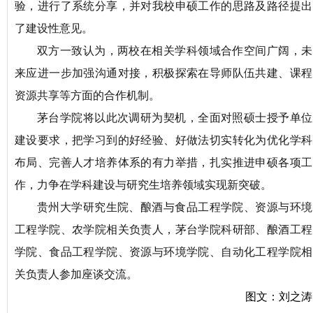
验
，进行了系统分享，并对
我校申硕工作的思路及
路径提出
了
建设性意见
。
双方一致认为，两校在相关学科领域合作空间广阔，
未
来
应进一步加强沟通
对接
，积极探索在导师队伍
共建
、课程
资源共享等方面的合作机制
。
茅台学院将以此次调研为契机，全面对
照
硕士授予单位
建设要求，
把学习到的好
经验
、好做法切实转化为
优化学科
布局
、
完善
人才
培养体系
的
有力举措，
扎实推进申硕各项工
作，力争在学科建设与研究生培养领域实现
新
突破。
贵州大学研究生院、酿酒与食品工程学院
、
资源与环境
工程学院、农学院
相关
负责人，茅台学院科研部、酿酒工程
学院、食品工程学院、资源与环境学院、自动化工程学院
相
关
负责人参加
座谈交流
。
图文：刘之涛