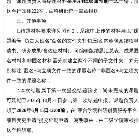
题，课题负责人将结题材料采用
A4纸双面印制
一式一份
，报
送至行政楼222室，由科研部统一盖章报送。
三、其他事项
1.
结题材料要求详见附件2，系统中上传的材料须以“课
题编号+负责人姓名”命名的文件夹打包压缩,内容包含结项申
请书、研究成果(含佐证材料)、可编辑版结题汇总表。成果匿
名材料和非匿名材料需分别建立两个不同的子文件夹，并分
别标注“匿名+与立项文件一致的课题名称”“非匿名+与立项文
件一致的课题名称”。
2.本次结题属于第一次提交结题验收，尚未完成的课题
可延期至2026年10月31日参与第二次结题申报。课题负责人
须于
2026年6月15日12:00前
，在“茅台学院科研创新服务平台-
项目变更申请”提交延期申请、写明事由，
由二级学院审核推
送至科研部。