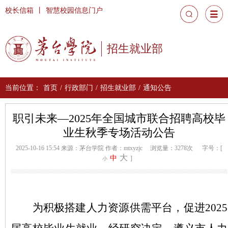
校长信箱
丨
智慧校园信息门户
招生就业部
当前位置：
首页
/
行政部门
/
招生就业部
/
通知公告
职引未来—2025年全国城市联合招聘高校毕
业生秋季专场活动公告
2025-10-16 15:54
来源：茅台学院
作者：mtxyzjc
浏览量：3278次
字号：[
大
中
]
小
为积极搭建人力资源供需平台，促进
2025