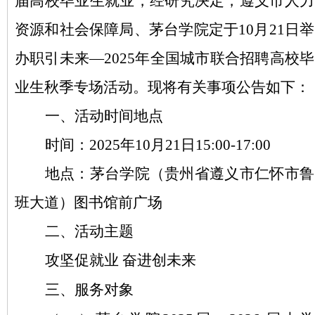
届高校毕业生
就业
，
经研究决定，
遵义市人力
资源和社会保障局、
茅台
学院
定于
10
月
21日
举
办
职引未来
—2
0
25
年
全国城市联合
招聘高校毕
业生
秋
季
专场活动
。
现将有关事项公告如下：
一、
活动时间地点
时间：
2025
年
10
月
21
日
15:00-17:00
地点：茅台学院（贵州省遵义市仁怀市鲁
班大道）
图书馆前广场
二、活动主题
攻坚促就业
奋进创未来
三、服务对象