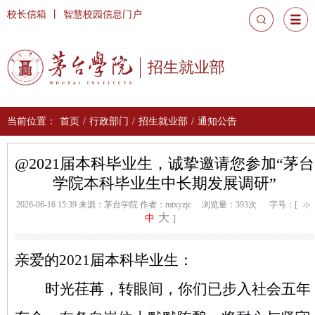
校长信箱
丨
智慧校园信息门户
招生就业部
当前位置：
首页
/
行政部门
/
招生就业部
/
通知公告
@2021届本科毕业生，诚挚邀请您参加“茅台
学院本科毕业生中长期发展调研”
2026-06-16 15:39
来源：茅台学院
作者：mtxyzjc
浏览量：393次
字号：[
小
大
中
]
亲爱的
2021届本科毕业生：
时光荏苒，转眼间，你们已步入社会五年