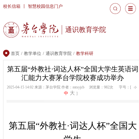
校长信箱
丨
智慧校园信息门户
通识教育学院
首页
/
教学单位
/
通识教育学院
/
教学科研
第五届“外教社·词达人杯”全国大学生英语词
汇能力大赛茅台学院校赛成功举办
2025-04-15 14:02
来源：茅台学院
作者：mtxyjcb
浏览量：982次
字号：[
小
大
中
]
第五届
“外教社·词达人杯”全国大