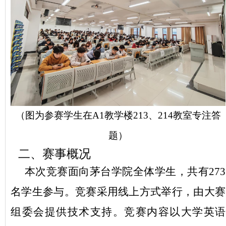
（图为参赛学生在
A1
教学楼
213
、
214
教室专注答
题）
二、赛事概况
本次竞赛面向茅台学院全体学生，共有273
名学生参与。
竞赛采用线上方式举行，由大赛
组委会提供技术支持。
竞赛内容
以
大学英语