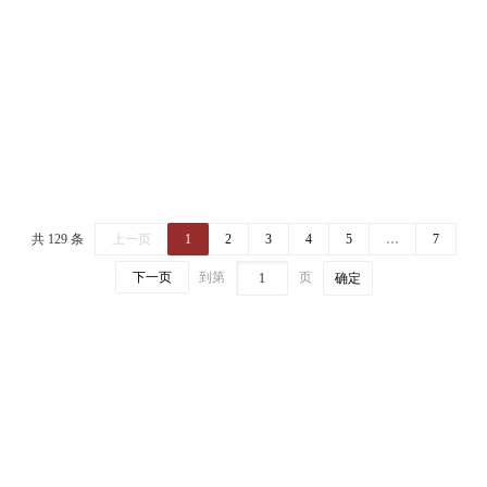
共 129 条
上一页
1
2
3
4
5
…
7
下一页
到第
页
确定
校长信箱
丨
智慧校园信息门户
地址：贵州省仁怀市鲁班大道
电话：0851-28797002
邮编：564507
招生电话：0851-28797042，28797033