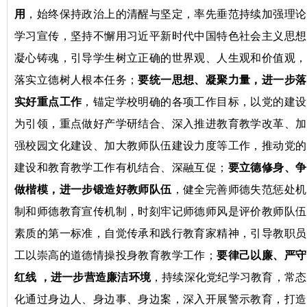
用
，始终保持政治上的清醒与坚定，率先垂范持续加强理论
学习宣传，坚持不懈用习近平新时代中国特色社会主义思想
凝心铸魂，引导学生树立正确的世界观、人生观和价值观，
落实立德树人根本任务；
要统一思想、凝聚力量，进一步落
实好重点工作
，锚定学校明确的各项工作目标，以党的建设
为引领，重点做好产学研结合、深入推进教育教学改革、加
强校园文化建设、加大教师队伍建设力度等工作，推动党的
建设和教育教学工作有机结合、深融互促；
要立德修身、争
做楷模，进一步锻造好教师队伍
，健全完善师德失范惩处机
制和师德教育宣传机制，时刻牢记师德师风是评价教师队伍
素质的第一标准，自觉传承和践行教育家精神，引导教职员
工以崇高的道德情操投身教育教学工作；
要
律己
以
廉
、严守
红线
，进一步营造廉洁环境
，持续深化党纪学习教育，常态
化通过身边人、身边事、身边案，深入开展警示教育，打造