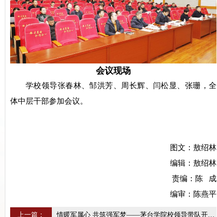
会议现场
学校领导张春林、邹洪芳、周长辉、闫松显、张珊，全
体中层干部参加会议。
图文：敖绍林
编辑：敖绍林
责编：陈 成
编审：陈燕平
上一篇：
情暖军属心 共筑强军梦——茅台学院校领导带队开展春节慰问军属活动