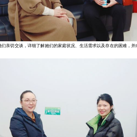
，都与她们亲切交谈，详细了解她们的家庭状况、生活需求以及