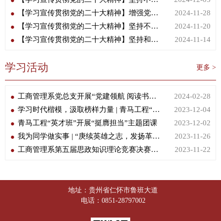
【学习宣传贯彻党的二十大精神】增强党组织政治功能和组织功能
2024-11-28
【学习宣传贯彻党的二十大精神】坚持不懈用习近平新时代中国特色社会主义思想凝心铸魂
2024-11-20
【学习宣传贯彻党的二十大精神】坚持和加强党中央集中统一领导
2024-11-14
学习活动
更多 >
工商管理系党总支开展“党建领航 阅读书香”主题党日活动
2024-02-28
学习时代楷模，汲取榜样力量 | 青马工程“英才班”组织参观大发渠
2023-12-04
青马工程“英才班”开展“挺膺担当”主题团课
2023-12-02
我为同学做实事 | “庚续英雄之志，发扬革命精神”宣讲团开展“遵义会议和遵义会议精神”宣讲活动
2023-11-26
工商管理系第五届思政知识理论竞赛决赛圆满落幕
2023-11-22
地址：贵州省仁怀市鲁班大道
电话：0851-28797002