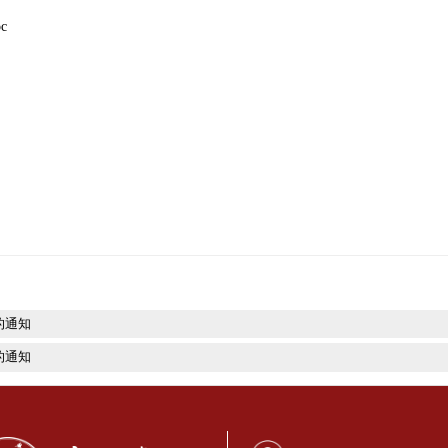
026 年1 月 19 日前报送科研部 217 室。
df
册.doc