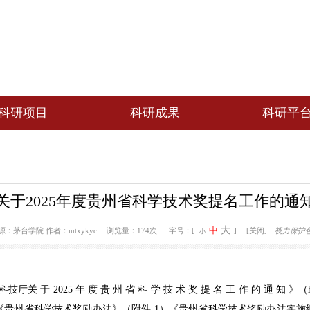
部
科研项目
科研成果
国家级项目
学术论文
省部级项目
授权专利
关于2025年度贵州省科学技术奖提名
著作出版
成果奖项
大
中
 20:00
来源：茅台学院
作者：mtxykyc
浏览量：174次
字号：[
小