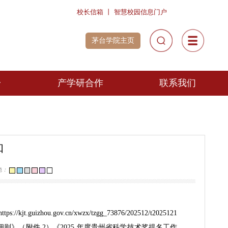
校长信箱
丨
智慧校园信息
茅台学院主页
科研平台
产学研合作
概况
产学研合作
工作的通知
成果转化
]
[关闭]
视力保护色：