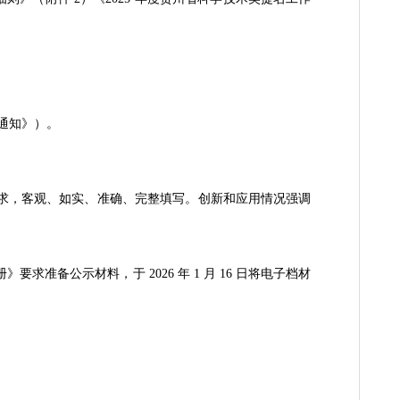
 的 通 知 》（
https://kjt.guizhou.gov.cn/xwzx/tzgg_73876/202512/t
励办法实施细则》（附件 2）《2025 年度贵州省科学技术奖
合作奖。
技术奖提名工作的通知》）。
》（附件 3）要求，客观、如实、准确、完整填写。创新和应用情
名工作手册》要求准备公示材料，于 2026 年 1 月 16 日将