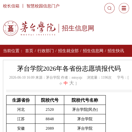
校长信箱
丨
智慧校园信息门户
招生信息网
当前位置：
首页
/
行政部门
/
招生就业部
/
招生信息网
/
招生快讯
茅台学院2026年各省份志愿填报代码
2026-06-10 16:09
来源：茅台学院
作者：mtxyzjc
浏览量：1196次
字号：[
大
中
]
小
生源省份
院校代号
院校代号名称
河北
2520
茅台学院[民办]
江苏
8848
茅台学院
安徽
2089
茅台学院