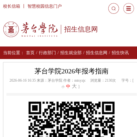
校长信箱
丨
智慧校园信息门户
招生信息网
当前位置：
首页
/
行政部门
/
招生就业部
/
招生信息网
/
招生快讯
茅台学院2026年报考指南
2026-06-16 16:35
来源：茅台学院
作者：mtxyzjc
浏览量：2130次
字号：[
大
中
]
小